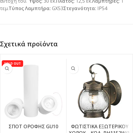
αντοχή του.
Ύψος:
30 εκ.
Πλάτος:
12,5 εκ.
Λαμπτήρες:
1
τεμ.
Τύπος Λαμπτήρα:
GX53
Στεγανότητα:
IP54
Σχετικά προϊόντα
SOLD OUT
ΣΠΟΤ ΟΡΟΦΗΣ GU10
ΦΩΤΙΣΤΙΚΑ ΕΞΩΤΕΡΙΚΟΥ