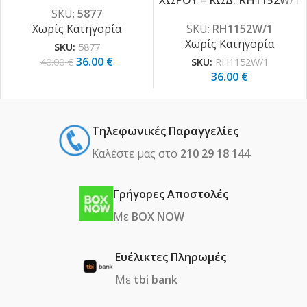
ΧΩΡΟΥ – ΚΩΔ. RH1152W/1
-10%
SKU:
5877
Χωρίς Κατηγορία
SKU:
RH1152W/1
Χωρίς Κατηγορία
SKU:
5877
36.00
€
40.00
€
SKU:
RH1152W/1
36.00
€
Τηλεφωνικές Παραγγελίες
Καλέστε μας στο
210 29 18 144
Γρήγορες Αποστολές
Με
BOX NOW
Ευέλικτες Πληρωμές
Με
tbi bank