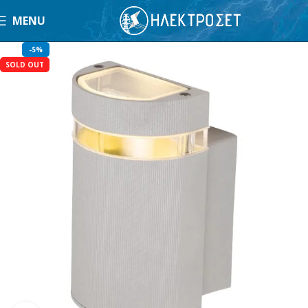
MENU
-5%
SOLD OUT