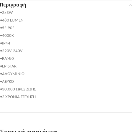
Περιγραφή
•2x3W
•480 LUMEN
•5⁰-90⁰
•4000K
•IP44
•220V-240V
•RA>80
•EPISTAR
•ΑΛΟΥΜΙΝΙΟ
•ΛΕΥΚΟ
•30.000 ΩΡΕΣ ΖΩΗΣ
•2 ΧΡΟΝΙΑ ΕΓΓΥΗΣΗ
Σχετικά προϊόντα