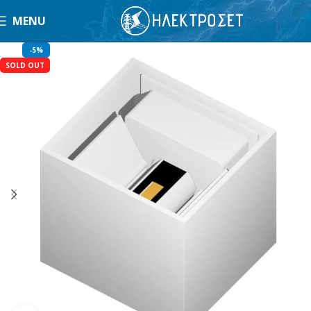
MENU
-5%
SOLD OUT