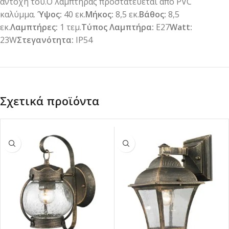
αντοχή του.Ο λαμπτήρας προστατεύεται από PVC
καλύμμα.
Ύψος:
40 εκ.
Μήκος:
8,5 εκ.
Βάθος:
8,5
εκ.
Λαμπτήρες:
1 τεμ.
Τύπος Λαμπτήρα:
E27
Watt:
23W
Στεγανότητα:
IP54
Σχετικά προϊόντα