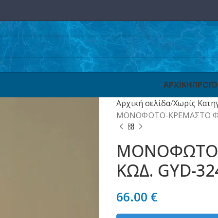
ΑΡΧΙΚΗ
ΠΡΟΪ
Αρχική σελίδα
Χωρίς Κατη
ΜΟΝΟΦΩΤΟ-ΚΡΕΜΑΣΤΟ ΦΩΤ
ΜΟΝΟΦΩΤΟ-
ΚΩΔ. GYD-3
66.00
€