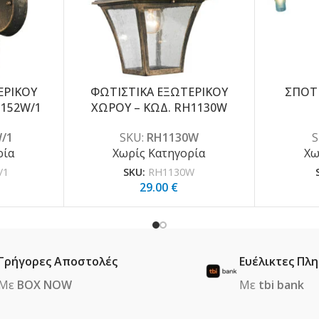
ΕΡΙΚΟΥ
ΦΩΤΙΣΤΙΚΑ ΕΞΩΤΕΡΙΚΟΥ
ΣΠΟΤ
1152W/1
ΧΩΡΟΥ – ΚΩΔ. RH1130W
/1
SKU:
RH1130W
S
ρία
Χωρίς Κατηγορία
Χω
/1
SKU:
RH1130W
29.00
€
Γρήγορες Αποστολές
Ευέλικτες Πλ
Με
BOX NOW
Με
tbi bank