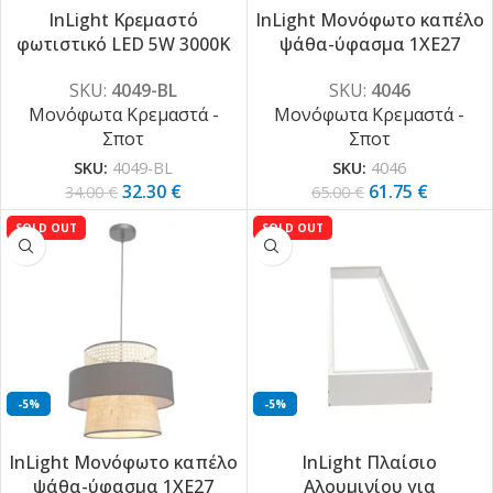
InLight Κρεμαστό
InLight Μονόφωτο καπέλο
φωτιστικό LED 5W 3000K
ψάθα-ύφασμα 1XE27
σε μαύρη απόχρωση
D:30cmX25cm (4046)
SKU:
4049-BL
SKU:
4046
D:50cm (4049-BL)
Μονόφωτα Κρεμαστά -
Μονόφωτα Κρεμαστά -
Σποτ
Σποτ
SKU:
4049-BL
SKU:
4046
32.30
€
61.75
€
34.00
€
65.00
€
SOLD OUT
SOLD OUT
-5%
-5%
InLight Μονόφωτο καπέλο
InLight Πλαίσιο
ψάθα-ύφασμα 1XE27
Αλουμινίου για