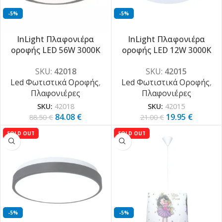
-5%
-5%
InLight Πλαφονιέρα
InLight Πλαφονιέρα
οροφής LED 56W 3000K
οροφής LED 12W 3000K
από μέταλλο σε μαύρη
από ακρυλικό και
SKU:
42018
SKU:
42015
απόχρωση και ακρυλικό
μεταλλική βάση D:25cm
Led Φωτιστικά Οροφής
,
Led Φωτιστικά Οροφής
,
D:40cm (42018)
(42015)
Πλαφονιέρες
Πλαφονιέρες
SKU:
42018
SKU:
42015
84.08
€
19.95
€
88.50
€
21.00
€
SOLD OUT
SOLD OUT
-5%
-5%