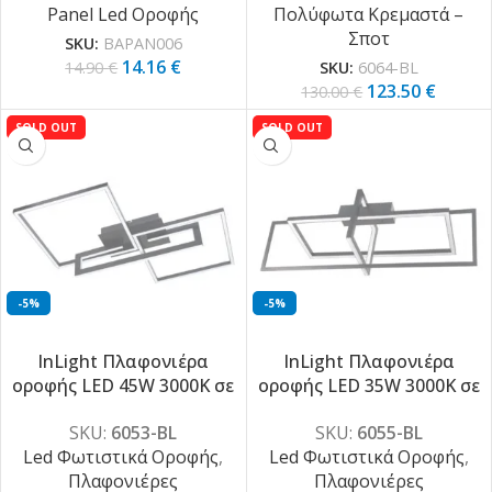
Panel Led Οροφής
Πολύφωτα Κρεμαστά –
(6064-BL)
Σποτ
SKU:
BAPAN006
14.16
€
14.90
€
SKU:
6064-BL
123.50
€
130.00
€
SOLD OUT
SOLD OUT
-5%
-5%
InLight Πλαφονιέρα
InLight Πλαφονιέρα
οροφής LED 45W 3000Κ σε
οροφής LED 35W 3000Κ σε
μαύρη απόχρωση D:70cm
μαύρη απόχρωση D:90cm
SKU:
6053-BL
SKU:
6055-BL
(6053-BL)
(6055-BL)
Led Φωτιστικά Οροφής
,
Led Φωτιστικά Οροφής
,
Πλαφονιέρες
Πλαφονιέρες