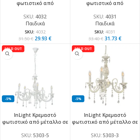
φωτιστικό από
φωτιστικό από
υφασμάτινο καπέλο και
υφασμάτινο καπέλο και
SKU:
4032
SKU:
4031
λευκή ανάρτηση (4032)
λευκή ανάρτηση (4031)
Παιδικά
Παιδικά
SKU:
4032
SKU:
4031
29.93
€
31.73
€
31.50
€
33.40
€
SOLD OUT
SOLD OUT
-5%
-5%
InLight Κρεμαστό
InLight Κρεμαστό
φωτιστικό από μέταλλο σε
φωτιστικό από μέταλλο σε
μπεζ πατίνα και
μπεζ πατίνα και
SKU:
5303-5
SKU:
5303-3
κρύσταλλα 5XE14 D:60cm
κρύσταλλα 3XE14 D:55cm