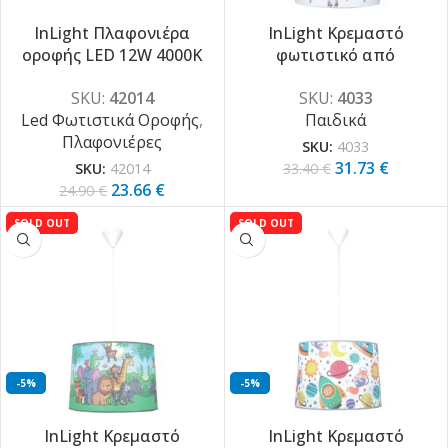
InLight Πλαφονιέρα
InLight Κρεμαστό
οροφής LED 12W 4000K
φωτιστικό από
από ακρυλικό και
υφασμάτινο καπέλο και
SKU:
42014
SKU:
4033
μεταλλική βάση D:25cm
λευκή ανάρτηση (4033)
Led Φωτιστικά Οροφής
,
Παιδικά
(42014)
Πλαφονιέρες
SKU:
4033
31.73
€
SKU:
42014
33.40
€
23.66
€
24.90
€
SOLD OUT
SOLD OUT
-5%
-5%
InLight Κρεμαστό
InLight Κρεμαστό