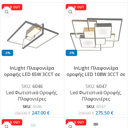
SOLD OUT
SOLD OUT
-5%
-5%
InLight Πλαφονιέρα
InLight Πλαφονιέρα
οροφής LED 65W 3CCT σε
οροφής LED 108W 3CCT σε
μαύρη και χρυσαφί
μαύρη και χρυσαφί
SKU:
6046
SKU:
6047
απόχρωση D:50cm (6046)
απόχρωση D:70cm (6047)
Led Φωτιστικά Οροφής
,
Led Φωτιστικά Οροφής
,
Πλαφονιέρες
Πλαφονιέρες
SKU:
6046
SKU:
6047
247.00
€
275.50
€
260.00
€
290.00
€
SOLD OUT
SOLD OUT