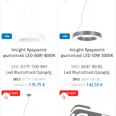
-5%
-5%
InLight Κρεμαστό
InLight Κρεμαστό
φωτιστικό LED 60W 4000K
φωτιστικό LED 50W 3000K
σε λευκή απόχρωση
σε μαύρη απόχρωση
SKU:
6171-100-WH
SKU:
6041-80-BL
D:100cm (6171-100-WH)
D:80cm (6041-80-BL)
Led Φωτιστικά Οροφής
Led Φωτιστικά Οροφής
SKU:
6171-100-WH
SKU:
6041-80-BL
175.75
€
142.50
€
185.00
€
150.00
€
SOLD OUT
SOLD OUT