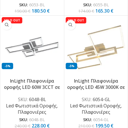
SKU:
6053-BL
SKU:
6055-BL
180.50
€
165.30
€
190.00
€
174.00
€
SOLD OUT
SOLD OUT
-5%
-5%
InLight Πλαφονιέρα
InLight Πλαφονιέρα
οροφής LED 60W 3CCT σε
οροφής LED 45W 3000Κ σε
μαύρη απόχρωση D:95cm
χρυσαφί απόχρωση
SKU:
6048-BL
SKU:
6054-GL
(6048-BL)
D:70cm (6054-GL)
Led Φωτιστικά Οροφής
,
Led Φωτιστικά Οροφής
,
Πλαφονιέρες
Πλαφονιέρες
SKU:
6048-BL
SKU:
6054-GL
228.00
€
199.50
€
240.00
€
210.00
€