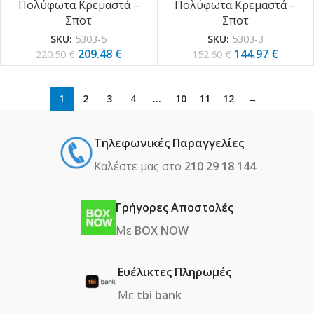
Πολύφωτα Κρεμαστά –
Πολύφωτα Κρεμαστά –
(5303-5)
(5303-3)
Σποτ
Σποτ
SKU:
5303-5
SKU:
5303-3
209.48
€
144.97
€
220.50
€
152.60
€
1
2
3
4
…
10
11
12
→
Τηλεφωνικές Παραγγελίες
Καλέστε μας στο
210 29 18 144
Γρήγορες Αποστολές
Με
BOX NOW
Ευέλικτες Πληρωμές
Με
tbi bank