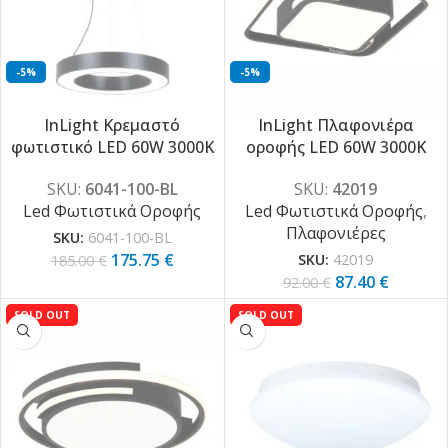
-5%
-5%
InLight Κρεμαστό
InLight Πλαφονιέρα
φωτιστικό LED 60W 3000K
οροφής LED 60W 3000K
σε μαύρη απόχρωση
από μέταλλο σε μαύρη
SKU:
6041-100-BL
SKU:
42019
D:100cm (6041-100-BL)
απόχρωση και ακρυλικό
Led Φωτιστικά Οροφής
Led Φωτιστικά Οροφής
,
D:40cm (42019)
Πλαφονιέρες
SKU:
6041-100-BL
175.75
€
185.00
€
SKU:
42019
87.40
€
92.00
€
SOLD OUT
SOLD OUT