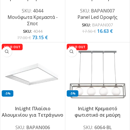
D:30cmX25cm (4044)
Παραλληλόγραμμο Led
SKU:
4044
SKU:
BAPAN007
Panel D:120cmX30cm
Μονόφωτα Κρεμαστά -
Panel Led Οροφής
(BAPAN007)
Σποτ
SKU:
BAPAN007
16.63
€
SKU:
4044
17.50
€
73.15
€
77.00
€
SOLD OUT
SOLD OUT
-5%
-5%
InLight Πλαίσιο
InLight Κρεμαστό
Αλουμινίου για Τετράγωνο
φωτιστικό σε μαύρη
Led Panel D:60cm
απόχρωση και λευκή
SKU:
BAPAN006
SKU:
6064-BL
(BAPAN006)
οπαλίνα 4XG9 D:78cm