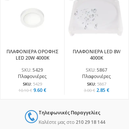
ΠΛΑΦΟΝΙΕΡΑ ΟΡΟΦΗΣ
ΠΛΑΦΟΝΙΕΡΑ LED 8W
-5%
-5%
LED 20W 4000K
4000K
SKU:
5429
SKU:
5867
Πλαφονιέρες
Πλαφονιέρες
SKU:
5429
SKU:
5867
9.60
€
2.85
€
10.10
€
3.00
€
Τηλεφωνικές Παραγγελίες
Καλέστε μας στο
210 29 18 144