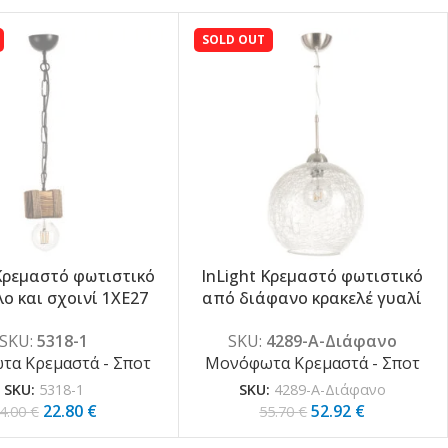
SOLD OUT
 Κρεμαστό φωτιστικό
InLight Κρεμαστό φωτιστικό
-5%
ο και σχοινί 1XE27
από διάφανο κρακελέ γυαλί
10cm (5318-1)
1XE27 D:30cm(4289-Α-
SKU:
5318-1
SKU:
4289-Α-Διάφανο
Διάφανο)
α Κρεμαστά - Σποτ
Μονόφωτα Κρεμαστά - Σποτ
SKU:
5318-1
SKU:
4289-Α-Διάφανο
22.80
€
52.92
€
4.00
€
55.70
€