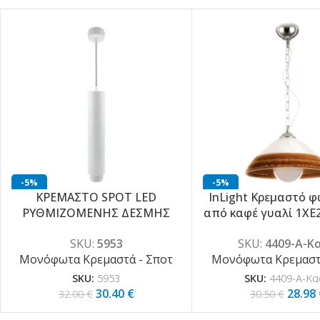
-5%
-5%
ΚΡΕΜΑΣΤΟ SPOT LED
InLight Κρεμαστό φ
ΡΥΘΜΙΖΟΜΕΝΗΣ ΔΕΣΜΗΣ
από καφέ γυαλί 1XE
15W 3000K
(4409-Α-Καφ
SKU:
5953
SKU:
4409-Α-Κ
Μονόφωτα Κρεμαστά - Σποτ
Μονόφωτα Κρεμαστά
SKU:
5953
SKU:
4409-Α-Κ
30.40
€
28.98
32.00
€
30.50
€