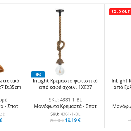
SOLD OUT
-5%
ωτιστικό
InLight Κρεμαστό φωτιστικό
InLight
-5%
27 D:35cm
από καφέ σχοινί 1XE27
από ξύλ
έ)
D:130cm (4381-1-BL)
D:
αφέ
SKU:
4381-1-BL
 - Σποτ
Μονόφωτα Κρεμαστά - Σποτ
Μονόφωτ
αφέ
SKU:
4381-1-BL
€
19.19
€
20.20
€
2