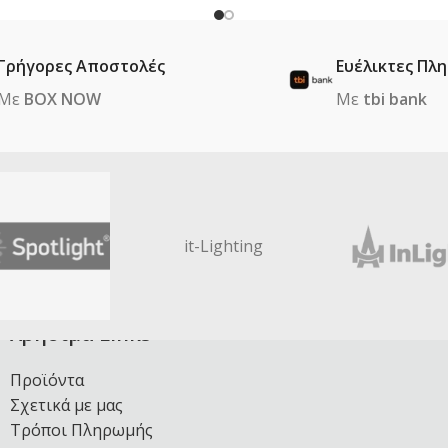
Γρήγορες Αποστολές
Ευέλικτες Πλ
Με
BOX NOW
Με
tbi bank
it-Lighting
Χρήσιμα Links
Προϊόντα
Σχετικά με μας
Τρόποι Πληρωμής