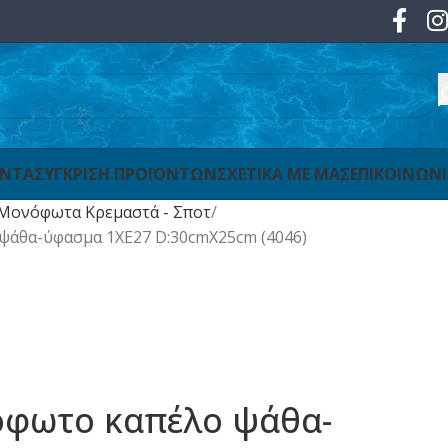
ΟΝΤΑ
ΣΥΓΚΡΙΣΗ ΠΡΟΪΟΝΤΩΝ
ΣΧΕΤΙΚΑ ΜΕ ΜΑΣ
ΕΠΙΚΟΙΝΩΝ
Μονόφωτα Κρεμαστά - Σποτ
ψάθα-ύφασμα 1XE27 D:30cmX25cm (4046)
όφωτο καπέλο ψάθα-