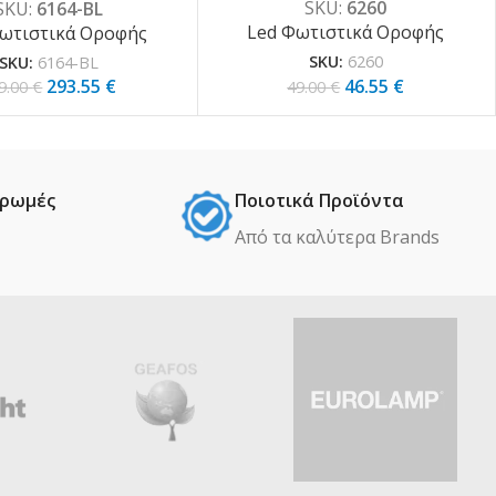
SKU:
6260
SKU:
6164-BL
Led Φωτιστικά Οροφής
ωτιστικά Οροφής
SKU:
6260
SKU:
6164-BL
46.55
€
293.55
€
49.00
€
9.00
€
ηρωμές
Ποιοτικά Προϊόντα
Από τα καλύτερα Βrands