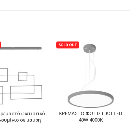
SOLD OUT
 Κρεμαστό φωτιστικό
ΚΡΕΜΑΣΤΟ ΦΩΤΙΣΤΙΚΟ LED
-5%
ουμίνιο σε μαύρη
40W 4000K
ρωση (6164-BL)