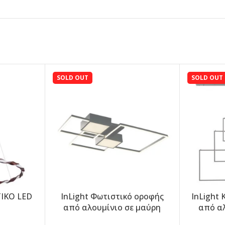
SOLD OUT
SOLD OUT
ΙΚΟ LED
InLight Φωτιστικό οροφής
InLight
-5%
-5%
από αλουμίνιο σε μαύρη
από αλ
απόχρωση (6156-BL)
απόχ