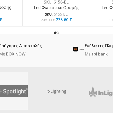
SKU:
6156-BL
ροφής
Led Φωτιστικά Οροφής
Led Φ
SKU:
6156-BL
€
235.60
€
248.00
€
30
Γρήγορες Αποστολές
Ευέλικτες Πλ
Με
BOX NOW
Με
tbi bank
it-Lighting