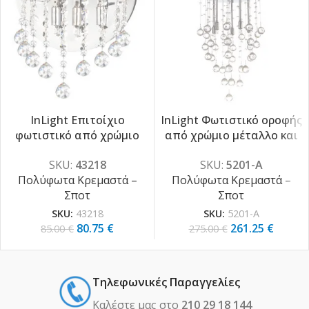
InLight Επιτοίχιο
InLight Φωτιστικό οροφής
φωτιστικό από χρώμιο
από χρώμιο μέταλλο και
-5%
-5%
μέταλλο και διάφανα
διάφανα κρύσταλλα 8XG9
SKU:
43218
SKU:
5201-Α
κρύσταλλα 2XG9 D:28cm
D:50cm (5201-Α)
Πολύφωτα Κρεμαστά –
Πολύφωτα Κρεμαστά –
(43218)
Σποτ
Σποτ
SKU:
43218
SKU:
5201-Α
80.75
€
261.25
€
85.00
€
275.00
€
Τηλεφωνικές Παραγγελίες
Καλέστε μας στο
210 29 18 144