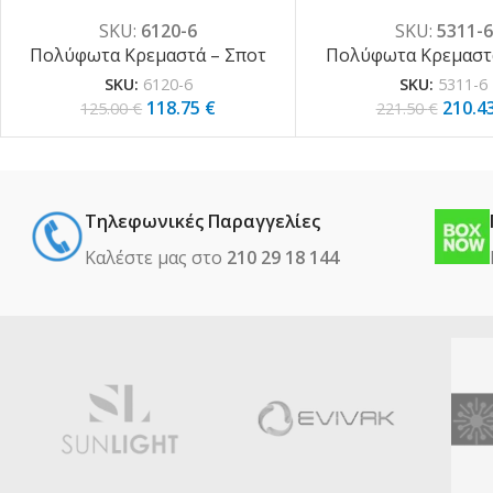
κρύσταλλα 6XG9 D:54cm
6XE14 D:70cm (5
SKU:
6120-6
SKU:
5311-6
(6120-6)
Πολύφωτα Κρεμαστά – Σποτ
Πολύφωτα Κρεμαστά
SKU:
6120-6
SKU:
5311-6
118.75
€
210.4
125.00
€
221.50
€
Τηλεφωνικές Παραγγελίες
Καλέστε μας στο
210 29 18 144