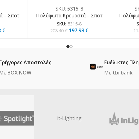
311-6)
οπαλίνα 8XG9 D:75cm (5315-
διάφανο 
SKU:
5315-8
S
8)
 – Σποτ
Πολύφωτα Κρεμαστά – Σποτ
Πολύφωτ
SKU:
5315-8
3
€
197.98
€
208.40
€
11
Γρήγορες Αποστολές
Ευέλικτες Πλ
Με
BOX NOW
Με
tbi bank
it-Lighting