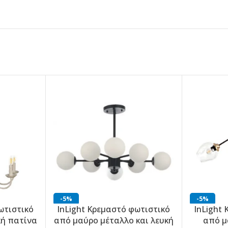
-5%
-5%
ωτιστικό
InLight Κρεμαστό φωτιστικό
InLight
κή πατίνα
από μαύρο μέταλλο και λευκή
από μ