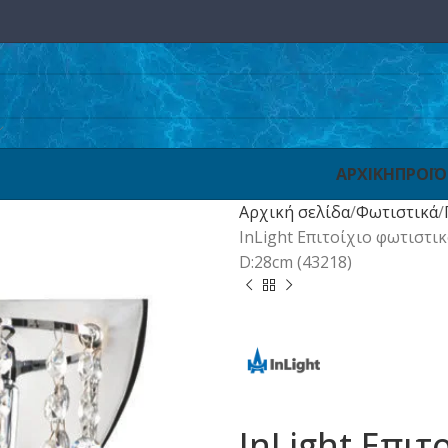
ΑΡΧΙΚΗ
ΠΡΟΪ
Αρχική σελίδα
Φωτιστικά
InLight Επιτοίχιο φωτιστι
D:28cm (43218)
InLight Επιτ