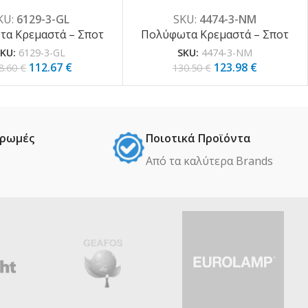
γυαλί 3XE27 D:70cm
διάφανο γυαλί 3XE27 D:30cm
KU:
6129-3-GL
SKU:
4474-3-NM
(6129-3-GL)
(4474-3-NM)
α Κρεμαστά – Σποτ
Πολύφωτα Κρεμαστά – Σποτ
SKU:
6129-3-GL
SKU:
4474-3-NM
112.67
€
123.98
€
8.60
€
130.50
€
ηρωμές
Ποιοτικά Προϊόντα
Από τα καλύτερα Βrands