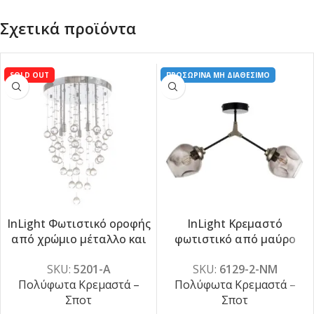
Σχετικά προϊόντα
SOLD OUT
ΠΡΟΣΩΡΙΝΑ ΜΗ ΔΙΑΘΕΣΙΜΟ
InLight Φωτιστικό οροφής
InLight Κρεμαστό
από χρώμιο μέταλλο και
φωτιστικό από μαύρο
-5%
-5%
διάφανα κρύσταλλα 8XG9
μέταλλο και φιμέ γυαλί
SKU:
5201-Α
SKU:
6129-2-ΝΜ
D:50cm (5201-Α)
2XE27 D:60cm (6129-2-ΝΜ)
Πολύφωτα Κρεμαστά –
Πολύφωτα Κρεμαστά –
Σποτ
Σποτ