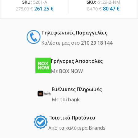
SKU:
5201-Α
SKU:
6129-2-ΝΜ
261.25
€
80.47
€
275.00
€
84.70
€
Τηλεφωνικές Παραγγελίες
Καλέστε μας στο
210 29 18 144
Γρήγορες Αποστολές
Με
BOX NOW
Ευέλικτες Πληρωμές
Με
tbi bank
Ποιοτικά Προϊόντα
Από τα καλύτερα Βrands