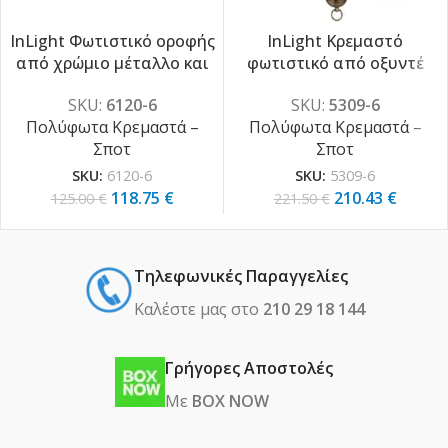
InLight Φωτιστικό οροφής
InLight Κρεμαστό
από χρώμιο μέταλλο και
φωτιστικό από οξυντέ
-5%
-5%
κρύσταλλα 6XG9 D:54cm
μέταλλο 6XE14 D:70cm
SKU:
6120-6
SKU:
5309-6
(6120-6)
(5309-6)
Πολύφωτα Κρεμαστά –
Πολύφωτα Κρεμαστά –
Σποτ
Σποτ
SKU:
6120-6
SKU:
5309-6
118.75
€
210.43
€
125.00
€
221.50
€
Τηλεφωνικές Παραγγελίες
Καλέστε μας στο
210 29 18 144
Γρήγορες Αποστολές
Με
BOX NOW