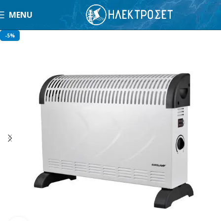
MENU
-5%