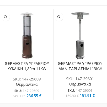
ΘΕΡΜΑΣΤΡΑ ΥΓΡΑΕΡΙΟΥ
ΘΕΡΜΑΣΤΡΑ ΥΓΡΑΕΡΙΟΥ
-5%
-5%
ΚΥΚΛΙΚΗ 1,80m 11KW
ΜΑΝΙΤΑΡΙ ΑΣΗΜΙ 13KW
BRONZE
SKU:
147-29601
SKU:
147-29609
Θερμαντικά
Θερμαντικά
SKU:
147-29601
SKU:
147-29609
151.91
€
236.55
€
159.90
€
249.00
€