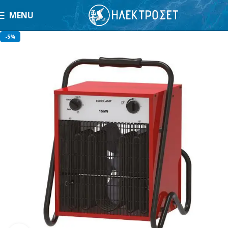
MENU
-5%