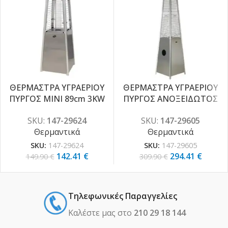
ΘΕΡΜΑΣΤΡΑ ΥΓΡΑΕΡΙΟΥ
ΘΕΡΜΑΣΤΡΑ ΥΓΡΑΕΡΙΟΥ
-5%
-5%
ΠΥΡΓΟΣ MINI 89cm 3KW
ΠΥΡΓΟΣ ΑΝΟΞΕΙΔΩΤΟΣ
INOX (stainless steel)
13KW
SKU:
147-29624
SKU:
147-29605
Θερμαντικά
Θερμαντικά
SKU:
147-29624
SKU:
147-29605
142.41
€
294.41
€
149.90
€
309.90
€
Τηλεφωνικές Παραγγελίες
Καλέστε μας στο
210 29 18 144