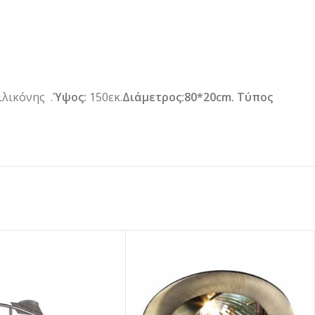
λικόνης .
Ύψος:
150εκ.
Διάμετρος:80*20cm.
Τύπος