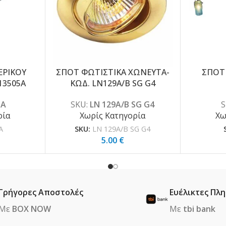
ΕΡΙΚΟΥ
ΣΠΟΤ ΦΩΤΙΣΤΙΚΑ ΧΩΝΕΥΤΑ-
ΣΠΟΤ
13505A
ΚΩΔ. LN129A/B SG G4
5A
SKU:
LN 129A/B SG G4
S
ρία
Χωρίς Κατηγορία
Χω
A
SKU:
LN 129A/B SG G4
5.00
€
Γρήγορες Αποστολές
Ευέλικτες Πλ
Με
BOX NOW
Με
tbi bank