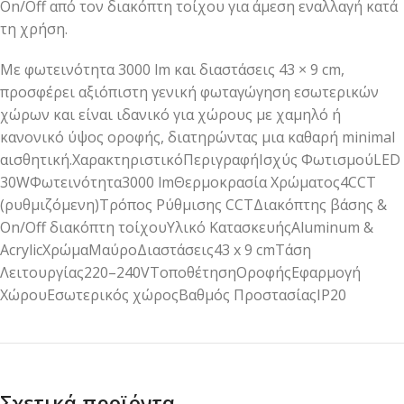
On/Off από τον διακόπτη τοίχου για άμεση εναλλαγή κατά
τη χρήση.
Με φωτεινότητα 3000 lm και διαστάσεις 43 × 9 cm,
προσφέρει αξιόπιστη γενική φωταγώγηση εσωτερικών
χώρων και είναι ιδανικό για χώρους με χαμηλό ή
κανονικό ύψος οροφής, διατηρώντας μια καθαρή minimal
αισθητική.ΧαρακτηριστικόΠεριγραφήΙσχύς ΦωτισμούLED
30WΦωτεινότητα3000 lmΘερμοκρασία Χρώματος4CCT
(ρυθμιζόμενη)Τρόπος Ρύθμισης CCTΔιακόπτης βάσης &
On/Off διακόπτη τοίχουΥλικό ΚατασκευήςAluminum &
AcrylicΧρώμαΜαύροΔιαστάσεις43 x 9 cmΤάση
Λειτουργίας220–240VΤοποθέτησηΟροφήςΕφαρμογή
ΧώρουΕσωτερικός χώροςΒαθμός ΠροστασίαςIP20
Σχετικά προϊόντα