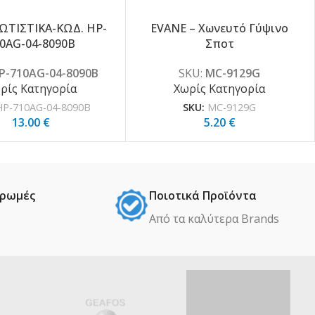
ΩΤΙΣΤΙΚΑ-ΚΩΔ. HP-
EVANE – Χωνευτό Γύψινο
0AG-04-8090B
Σποτ
P-710AG-04-8090B
SKU:
MC-9129G
ρίς Κατηγορία
Χωρίς Κατηγορία
HP-710AG-04-8090B
SKU:
MC-9129G
13.00
€
5.20
€
ηρωμές
Ποιοτικά Προϊόντα
Από τα καλύτερα Βrands