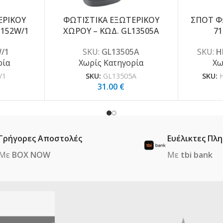
ΕΡΙΚΟΥ
ΦΩΤΙΣΤΙΚΑ ΕΞΩΤΕΡΙΚΟΥ
ΣΠΟΤ Φ
1152W/1
ΧΩΡΟΥ – ΚΩΔ. GL13505A
71
/1
SKU:
GL13505A
SKU:
H
ρία
Χωρίς Κατηγορία
Χω
/1
SKU:
GL13505A
SKU:
31.00
€
Γρήγορες Αποστολές
Ευέλικτες Πλ
Με
BOX NOW
Με
tbi bank