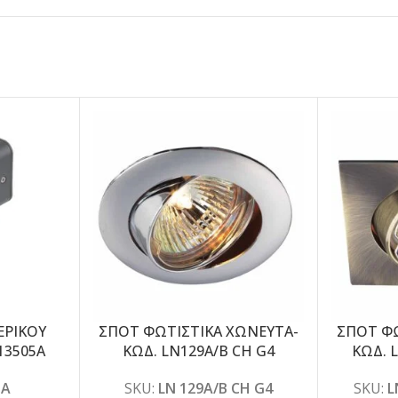
ΕΡΙΚΟΥ
ΣΠΟΤ ΦΩΤΙΣΤΙΚΑ ΧΩΝΕΥΤΑ-
ΣΠΟΤ ΦΩ
13505A
ΚΩΔ. LN129A/B CH G4
ΚΩΔ. 
5A
SKU:
LN 129A/B CH G4
SKU:
L