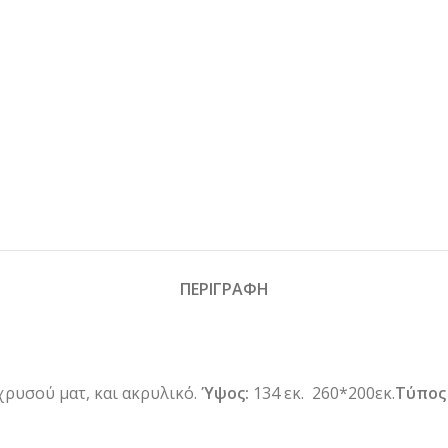
ΠΕΡΙΓΡΑΦΗ
χρυσού ματ, και ακρυλικό.
Ύψος:
134 εκ. 260*200εκ.
Τύπος