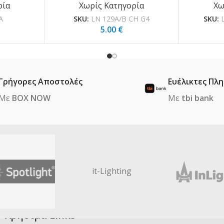
ρία
Χωρίς Κατηγορία
Χω
A
SKU:
LN 129A/B CH G4
SKU:
5.00
€
Γρήγορες Αποστολές
Ευέλικτες Πλ
Με
BOX NOW
Με
tbi bank
it-Lighting
Χρήσιμα Links