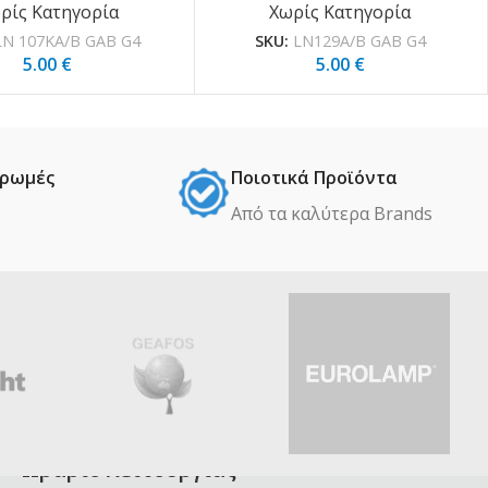
ρίς Κατηγορία
Χωρίς Κατηγορία
LN 107KA/B GAB G4
SKU:
LN129A/B GAB G4
5.00
€
5.00
€
ηρωμές
Ποιοτικά Προϊόντα
Από τα καλύτερα Βrands
Ωράριο λειτουργίας