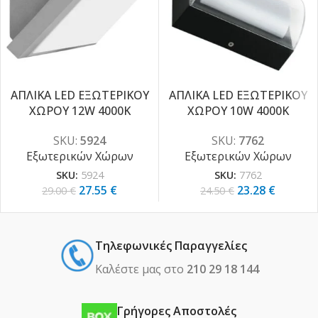
ΑΠΛΙΚΑ LED ΕΞΩΤΕΡΙΚΟΥ
ΑΠΛΙΚΑ LED ΕΞΩΤΕΡΙΚΟΥ
-5%
-5%
ΧΩΡΟΥ 12W 4000K
ΧΩΡΟΥ 10W 4000K
SKU:
5924
SKU:
7762
Εξωτερικών Χώρων
Εξωτερικών Χώρων
SKU:
5924
SKU:
7762
27.55
€
23.28
€
29.00
€
24.50
€
Τηλεφωνικές Παραγγελίες
Καλέστε μας στο
210 29 18 144
Γρήγορες Αποστολές