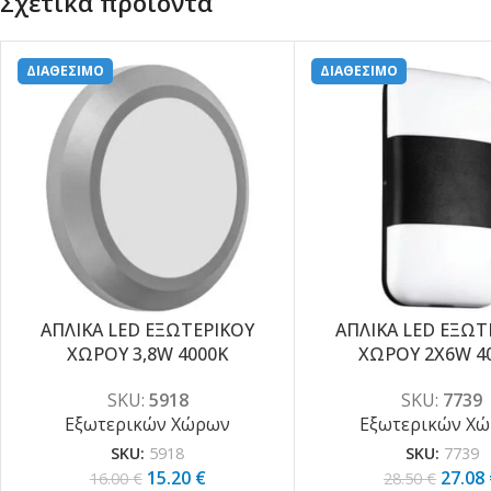
Σχετικά προϊόντα
ΔΙΑΘΕΣΙΜΟ
ΔΙΑΘΕΣΙΜΟ
ΑΠΛΙΚΑ LED ΕΞΩΤΕΡΙΚΟΥ
ΑΠΛΙΚΑ LED ΕΞΩΤ
-5%
-5%
ΧΩΡΟΥ 3,8W 4000K
ΧΩΡΟΥ 2X6W 4
SKU:
5918
SKU:
7739
Εξωτερικών Χώρων
Εξωτερικών Χ
SKU:
5918
SKU:
7739
15.20
€
27.08
16.00
€
28.50
€