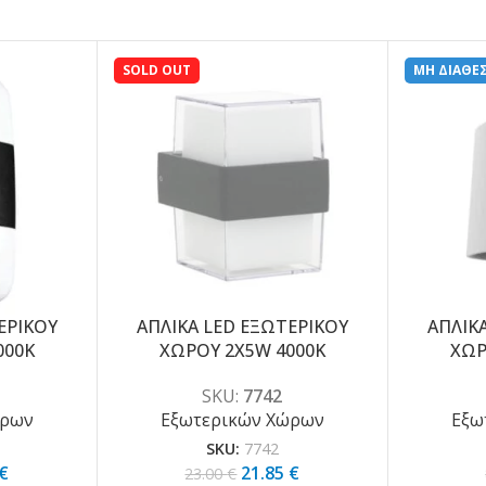
SOLD OUT
ΜΗ ΔΙΑΘΕ
ΕΡΙΚΟΥ
ΑΠΛΙΚΑ LED ΕΞΩΤΕΡΙΚΟΥ
ΑΠΛΙΚ
-5%
-5%
000K
ΧΩΡΟΥ 2X5W 4000K
ΧΩΡ
SKU:
7742
ώρων
Εξωτερικών Χώρων
Εξω
SKU:
7742
€
21.85
€
23.00
€