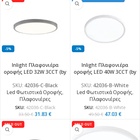
-5%
-5%
Inlight Πλαφονιέρα
Inlight Πλαφονιέρα
οροφής LED 32W 3CCT (by
οροφής LED 40W 3CCT (by
switch on base) σε μαύρη
switch on base) σε λευκή
SKU:
42036-C-Black
SKU:
42036-B-White
απόχρωση D:40×2,5cm
απόχρωση D:50×2,5cm
Led Φωτιστικά Οροφής
,
Led Φωτιστικά Οροφής
,
(42036-C-Black)
(42036-B-White)
Πλαφονιέρες
Πλαφονιέρες
SKU:
42036-C-Black
SKU:
42036-B-White
31.83
€
47.03
€
33.50
€
49.50
€
SOLD OUT
SOLD OUT