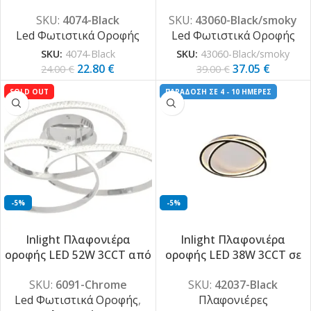
μαύρο μέταλλο και
φιμέ γυαλί 12W 1320LM
SKU:
4074-Black
SKU:
43060-Black/smoky
plexiglass D:49x200cm
3CCT D:20cm (43060-
Led Φωτιστικά Οροφής
Led Φωτιστικά Οροφής
(4074-Black)
Black/smoky)
SKU:
4074-Black
SKU:
43060-Black/smoky
22.80
€
37.05
€
24.00
€
39.00
€
SOLD OUT
ΠΑΡΑΔΟΣΗ ΣΕ 4 - 10 ΗΜΕΡΕΣ
-5%
-5%
Inlight Πλαφονιέρα
Inlight Πλαφονιέρα
οροφής LED 52W 3CCT από
οροφής LED 38W 3CCT σε
χρώμιο αλουμίνιο και
μαύρη απόχρωση
SKU:
6091-Chrome
SKU:
42037-Black
ακρυλικό D:60cm (6091-
D:50x12cm (42037-Black)
Led Φωτιστικά Οροφής
,
Πλαφονιέρες
Chrome)