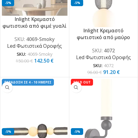
-5%
-5%
Inlight Κρεμαστό
φωτιστικό από φιμέ γυαλί
Inlight Κρεμαστό
12W 1644LM 3000K
φωτιστικό από μαύρο
SKU:
4069-Smoky
D:45x11cm (4069-Smoky)
μέταλλο και γυαλί 24W
Led Φωτιστικά Οροφής
SKU:
4072
2784LM 3000K D:2m (4072)
SKU:
4069-Smoky
Led Φωτιστικά Οροφής
142.50
€
150.00
€
SKU:
4072
91.20
€
96.00
€
ΠΑΡΑΔΟΣΗ ΣΕ 4 - 10 ΗΜΕΡΕΣ
SOLD OUT
-5%
-5%