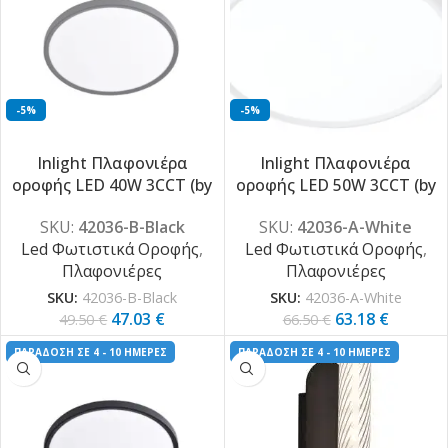
-5%
-5%
Inlight Πλαφονιέρα
Inlight Πλαφονιέρα
οροφής LED 40W 3CCT (by
οροφής LED 50W 3CCT (by
switch on base) σε μαύρη
switch on base) σε λευκή
SKU:
42036-B-Black
SKU:
42036-A-White
απόχρωση D:50×2,5cm
απόχρωση D:60×2,5cm
Led Φωτιστικά Οροφής
,
Led Φωτιστικά Οροφής
,
(42036-B-Black)
(42036-A-White)
Πλαφονιέρες
Πλαφονιέρες
SKU:
42036-B-Black
SKU:
42036-A-White
47.03
€
63.18
€
49.50
€
66.50
€
ΠΑΡΑΔΟΣΗ ΣΕ 4 - 10 ΗΜΕΡΕΣ
ΠΑΡΑΔΟΣΗ ΣΕ 4 - 10 ΗΜΕΡΕΣ