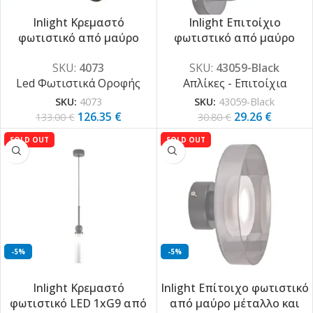
Inlight Κρεμαστό
Inlight Eπιτοίχιο
φωτιστικό από μαύρο
φωτιστικό από μαύρο
μέταλλο και γυαλί 28W
μέταλλο και οπαλίνα
SKU:
4073
SKU:
43059-Black
4408LM 3000K D:1m (4073)
γυαλί 1XG9 D:12x33cm
Led Φωτιστικά Οροφής
Απλίκες - Επιτοίχια
(43059-Black)
SKU:
4073
SKU:
43059-Black
126.35
€
29.26
€
133.00
€
30.80
€
SOLD OUT
SOLD OUT
-5%
-5%
Inlight Κρεμαστό
Inlight Επίτοιχο φωτιστικό
φωτιστικό LED 1xG9 από
από μαύρο μέταλλο και