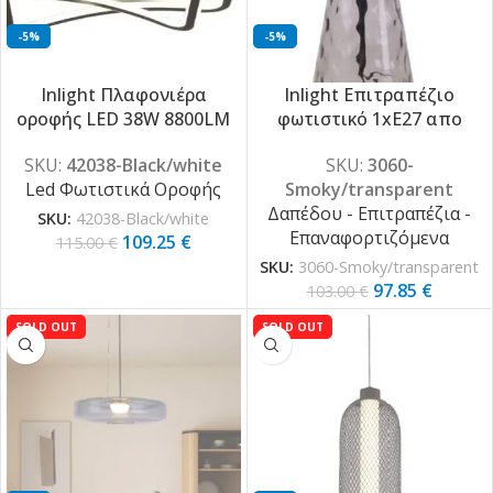
-5%
-5%
Inlight Πλαφονιέρα
Inlight Επιτραπέζιο
οροφής LED 38W 8800LM
φωτιστικό 1xE27 απο
3CCT από μαύρo μέταλλο
διάφανο γυαλί (3060-
SKU:
42038-Black/white
SKU:
3060-
και λευκό ακρυ΄λικό
Smoky/transparent)
Led Φωτιστικά Οροφής
Smoky/transparent
D:50x50cm (42038-
Δαπέδου - Επιτραπέζια -
Black/white)
SKU:
42038-Black/white
Επαναφορτιζόμενα
109.25
€
115.00
€
SKU:
3060-Smoky/transparent
97.85
€
103.00
€
SOLD OUT
SOLD OUT