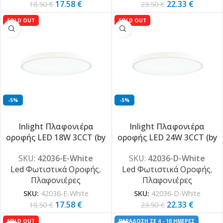
17.58
€
22.33
€
18.50
€
23.50
€
SOLD OUT
SOLD OUT
-5%
-5%
Inlight Πλαφονιέρα
Inlight Πλαφονιέρα
οροφής LED 18W 3CCT (by
οροφής LED 24W 3CCT (by
switch on base) σε λευκή
switch on base) σε λευκή
SKU:
42036-E-White
SKU:
42036-D-White
απόχρωση D:23×2,5cm
απόχρωση D:30×2,5cm
Led Φωτιστικά Οροφής
,
Led Φωτιστικά Οροφής
,
(42036-E-White)
(42036-D-White)
Πλαφονιέρες
Πλαφονιέρες
SKU:
42036-E-White
SKU:
42036-D-White
17.58
€
22.33
€
18.50
€
23.50
€
SOLD OUT
ΠΑΡΑΔΟΣΗ ΣΕ 4 - 10 ΗΜΕΡΕΣ