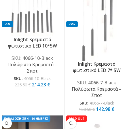
-5%
-5%
Inlight Κρεμαστό
φωτιστικό LED 10*5W
3000K από μαύρο μέταλλο
SKU:
4066-10-Black
D:75X200cm (4066-10-
Inlight Κρεμαστό
Πολύφωτα Κρεμαστά –
Black)
φωτιστικό LED 7* 5W
Σποτ
3000K από μαύρο μέταλλο
SKU:
4066-10-Black
SKU:
4066-7-Black
D:40X200cm (4066-7-Black)
214.23
€
225.50
€
Πολύφωτα Κρεμαστά –
Σποτ
SKU:
4066-7-Black
142.98
€
150.50
€
ΠΑΡΑΔΟΣΗ ΣΕ 4 - 10 ΗΜΕΡΕΣ
SOLD OUT