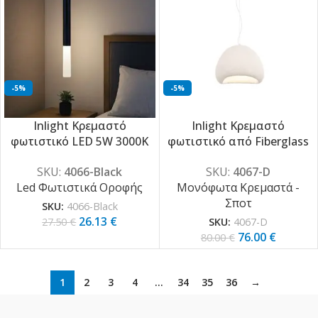
-5%
-5%
Inlight Κρεμαστό
Inlight Κρεμαστό
φωτιστικό LED 5W 3000K
φωτιστικό από Fiberglass
από μαύρο μέταλλο
1XE27 D:30cm (4067-D)
SKU:
4066-Black
SKU:
4067-D
D:9X200cm (4066-Black)
Led Φωτιστικά Οροφής
Μονόφωτα Κρεμαστά -
Σποτ
SKU:
4066-Black
26.13
€
27.50
€
SKU:
4067-D
76.00
€
80.00
€
1
2
3
4
…
34
35
36
→