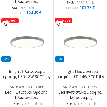
Πλαφονιέρες
SKU:
42037-Black
107.35
€
SKU:
6091-Chrome
113.00
€
124.45
€
131.00
€
SOLD OUT
SOLD OUT
-5%
-5%
Inlight Πλαφονιέρα
Inlight Πλαφονιέρα
οροφής LED 18W 3CCT (by
οροφής LED 24W 3CCT (by
switch on base) σε μαύρη
switch on base) σε μαύρη
SKU:
42036-E-Black
SKU:
42036-D-Black
απόχρωση D:23×2,5cm
απόχρωση D:30×2,5cm
Led Φωτιστικά Οροφής
,
Led Φωτιστικά Οροφής
,
(42036-E-Black)
(42036-D-Black)
Πλαφονιέρες
Πλαφονιέρες
SKU:
42036-E-Black
SKU:
42036-D-Black