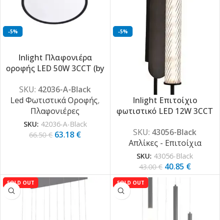
-5%
-5%
Inlight Πλαφονιέρα
οροφής LED 50W 3CCT (by
switch on base) σε μαύρη
SKU:
42036-A-Black
απόχρωση D:60×2,5cm
Led Φωτιστικά Οροφής
,
Inlight Επιτοίχιο
(42036-A-Black)
Πλαφονιέρες
φωτιστικό LED 12W 3CCT
σε μαύρη απόχρωση απο
SKU:
42036-A-Black
SKU:
43056-Black
μέταλλο και ακρυλικό
63.18
€
66.50
€
Απλίκες - Επιτοίχια
D:12x50cm (43056-Black)
SKU:
43056-Black
40.85
€
43.00
€
SOLD OUT
SOLD OUT