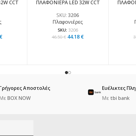
32W CCT
ΠΛΑΦΟΝΙΕΡΑ LED 32W CCT
ΠΛΑΦΟΝ
SKU:
3206
ς
Πλαφονιέρες
SKU:
3206
€
44.18
€
46.50
€
3
Γρήγορες Αποστολές
Ευέλικτες Πλ
Με
BOX NOW
Με
tbi bank