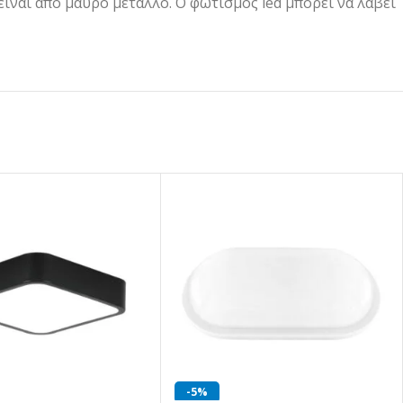
ίναι από μαύρο μέταλλο. Ο φωτισμός led μπορεί να λάβει
-5%