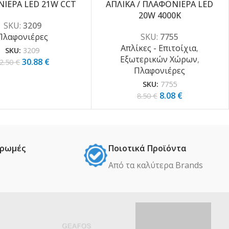
ΙΕΡΑ LED 21W CCT
ΑΠΛΙΚΑ / ΠΛΑΦΟΝΙΕΡΑ LED
20W 4000K
SKU:
3209
Πλαφονιέρες
SKU:
7755
Απλίκες - Επιτοίχια
,
SKU:
3209
Εξωτερικών Χώρων
,
30.88
€
2.50
€
Πλαφονιέρες
SKU:
7755
8.08
€
8.50
€
ηρωμές
Ποιοτικά Προϊόντα
Από τα καλύτερα Βrands