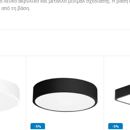
 λευκό ακρυλικό και μέταλλο μίνιμαλ σχεδίασης. Η βάση ε
 από τη βάση.
-5%
-5%