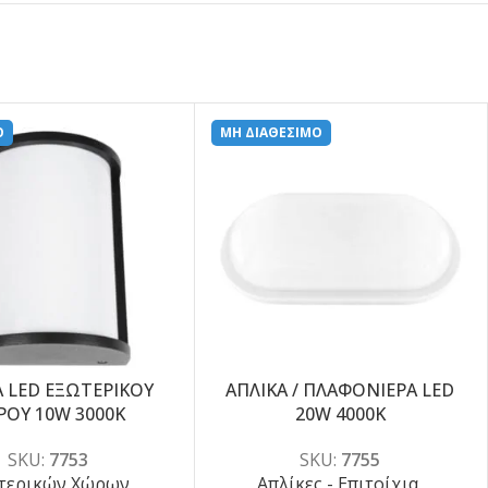
Ο
ΜΗ ΔΙΑΘΕΣΙΜΟ
Α LED ΕΞΩΤΕΡΙΚΟΥ
ΑΠΛΙΚΑ / ΠΛΑΦΟΝΙΕΡΑ LED
-5%
ΡΟΥ 10W 3000K
20W 4000K
SKU:
7753
SKU:
7755
τερικών Χώρων
Απλίκες - Επιτοίχια
,