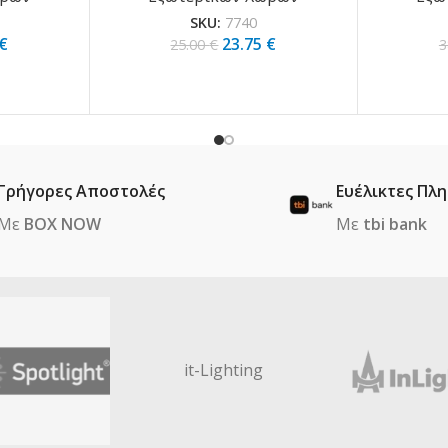
SKU:
7740
€
23.75
€
25.00
€
3
Γρήγορες Αποστολές
Ευέλικτες Πλ
Με
BOX NOW
Με
tbi bank
it-Lighting