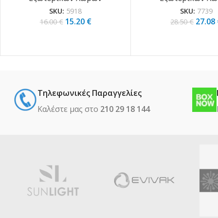
SKU:
5918
SKU:
7739
15.20
€
27.08
16.00
€
28.50
€
Τηλεφωνικές Παραγγελίες
Καλέστε μας στο
210 29 18 144