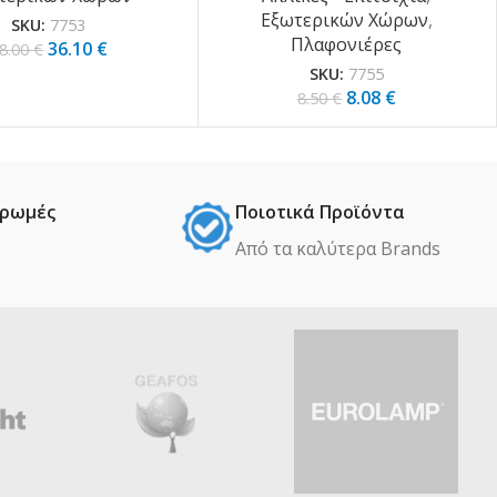
Εξωτερικών Χώρων
,
SKU:
7753
Πλαφονιέρες
36.10
€
8.00
€
SKU:
7755
8.08
€
8.50
€
ηρωμές
Ποιοτικά Προϊόντα
Από τα καλύτερα Βrands