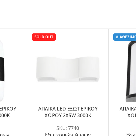
SOLD OUT
ΔΙΑΘΕΣΙΜ
ΕΡΙΚΟΥ
ΑΠΛΙΚΑ LED ΕΞΩΤΕΡΙΚΟΥ
ΑΠΛΙΚ
-5%
-5%
000K
ΧΩΡΟΥ 2X5W 3000K
ΧΩ
SKU:
7740
ώρων
Εξωτερικών Χώρων
Εξω