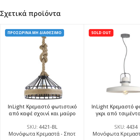
Σχετικά προϊόντα
ΠΡΟΣΩΡΙΝΑ ΜΗ ΔΙΑΘΕΣΙΜΟ
SOLD OUT
InLight Κρεμαστό φωτιστικό
InLight Κρεμαστό φ
-5%
-5%
από καφέ σχοινί και μαύρο
γκρι από τσιμέντ
μέταλλο 1XE27 D:40cm (4421-
D:40cm (443
SKU:
4421-BL
SKU:
4434
BL)
Μονόφωτα Κρεμαστά - Σποτ
Μονόφωτα Κρεμαστά