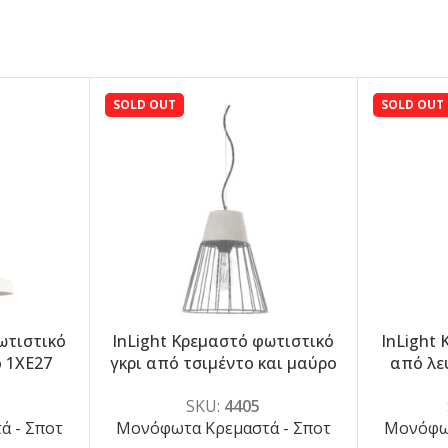
SOLD OUT
SOLD OUT
ωτιστικό
InLight Κρεμαστό φωτιστικό
InLight
-5%
-5%
ο 1XE27
γκρι από τσιμέντο και μαύρο
από λε
4)
μέταλλο 1XE27 D:25cm (4405)
D:
SKU:
4405
 - Σποτ
Μονόφωτα Κρεμαστά - Σποτ
Μονόφωτ