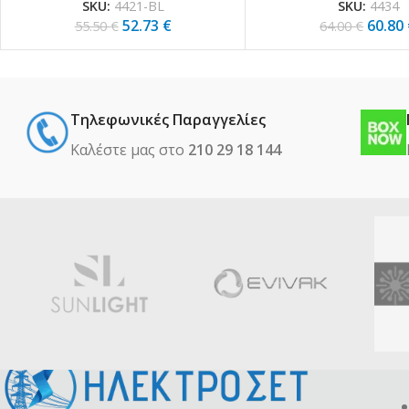
SKU:
4421-BL
SKU:
4434
52.73
€
60.80
55.50
€
64.00
€
Τηλεφωνικές Παραγγελίες
Καλέστε μας στο
210 29 18 144