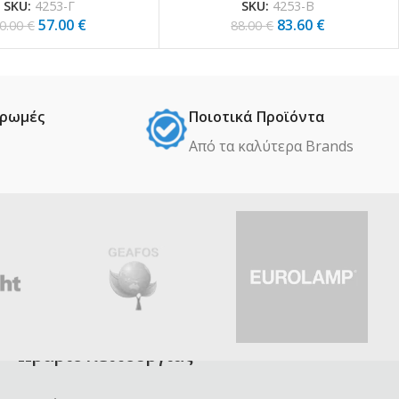
SKU:
4253-Γ
SKU:
4253-Β
57.00
€
83.60
€
0.00
€
88.00
€
ηρωμές
Ποιοτικά Προϊόντα
Από τα καλύτερα Βrands
Ωράριο λειτουργίας