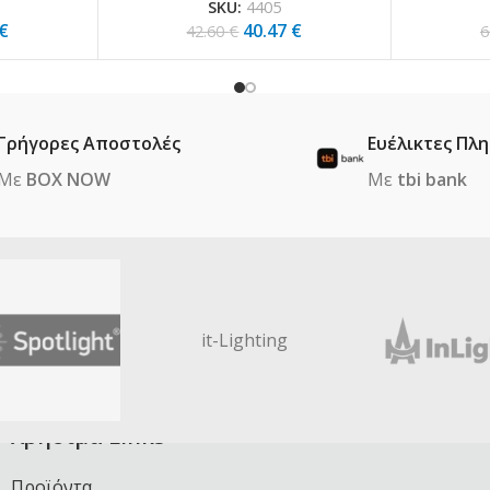
SKU:
4405
€
40.47
€
42.60
€
6
Γρήγορες Αποστολές
Ευέλικτες Πλ
Με
BOX NOW
Με
tbi bank
it-Lighting
Χρήσιμα Links
Προϊόντα