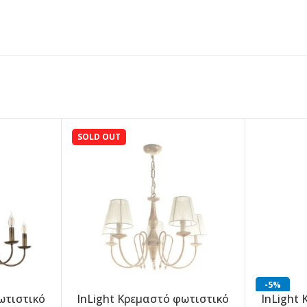
SOLD OUT
-5%
ωτιστικό
InLight Κρεμαστό φωτιστικό
InLight
-5%