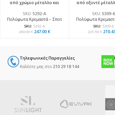
από χρώμιο μέταλλο και
από οξυντέ μέταλλ
διάφανα κρύσταλλα 8XG9
D:70cm (5309-
SKU:
5292-Α
SKU:
5309-6
D:50cm (5292-Α)
Πολύφωτα Κρεμαστά – Σποτ
Πολύφωτα Κρεμαστά
SKU:
5292-Α
SKU:
5309-6
247.00
€
210.4
260.00
€
221.50
€
Τηλεφωνικές Παραγγελίες
Καλέστε μας στο
210 29 18 144