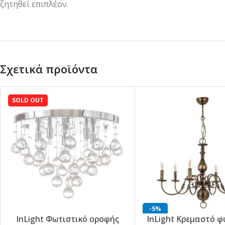
ζητηθεί επιπλέον.
Σχετικά προϊόντα
SOLD OUT
-5%
InLight Φωτιστικό οροφής
InLight Κρεμαστό φ
-5%