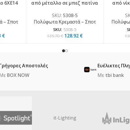
ο 6XE14
από μέταλλο σε μπεζ πατίνα
από νίκ
6)
και υφασμάτινο καπέλο
διάφανο 
SKU:
5308-5
S
5XE14 D:60cm (5308-5)
 – Σποτ
Πολύφωτα Κρεμαστά – Σποτ
Πολύφωτ
SKU:
5308-5
S
3
€
128.92
€
135.70
€
13
Γρήγορες Αποστολές
Ευέλικτες Πλ
Με
BOX NOW
Με
tbi bank
it-Lighting