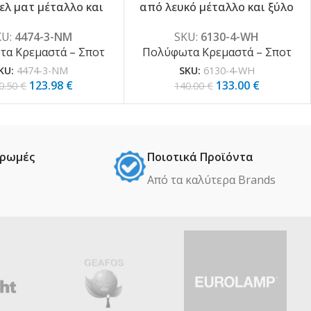
ελ ματ μέταλλο και
από λευκό μέταλλο και ξύλο
γυαλί 3XE27 D:30cm
4XE27 D:77cm (6130-4-WH)
KU:
4474-3-NM
SKU:
6130-4-WH
(4474-3-NM)
α Κρεμαστά – Σποτ
Πολύφωτα Κρεμαστά – Σποτ
KU:
4474-3-NM
SKU:
6130-4-WH
123.98
€
133.00
€
0.50
€
140.00
€
ηρωμές
Ποιοτικά Προϊόντα
Από τα καλύτερα Βrands