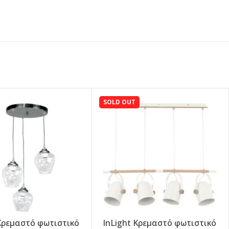
SOLD OUT
 Κρεμαστό φωτιστικό
InLight Κρεμαστό φωτιστικό
-5%