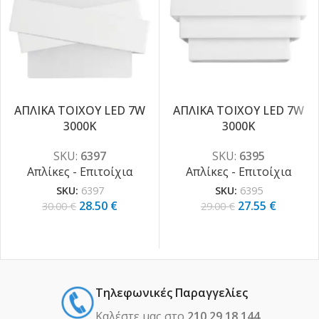
ΑΠΛΙΚΑ ΤΟΙΧΟΥ LED 7W
ΑΠΛΙΚΑ ΤΟΙΧΟΥ LED 7W
-5%
-5%
3000K
3000K
SKU:
6397
SKU:
6395
Απλίκες - Επιτοίχια
Απλίκες - Επιτοίχια
SKU:
6397
SKU:
6395
28.50
€
27.55
€
30.00
€
29.00
€
Τηλεφωνικές Παραγγελίες
Καλέστε μας στο
210 29 18 144