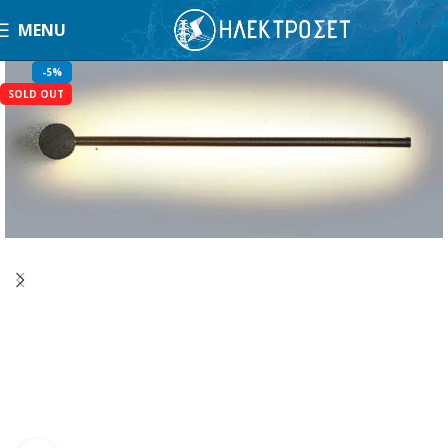
MENU
-5%
SOLD OUT