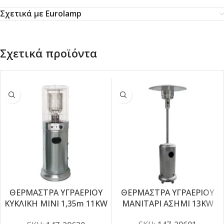
Σχετικά με Eurolamp
Σχετικά προϊόντα
ΘΕΡΜΑΣΤΡΑ ΥΓΡΑΕΡΙΟΥ
ΘΕΡΜΑΣΤΡΑ ΥΓΡΑΕΡΙΟΥ
-5%
-5%
ΚΥΚΛΙΚΗ MINI 1,35m 11KW
ΜΑΝΙΤΑΡΙ ΑΣΗΜΙ 13KW
INOX (stainless steel)