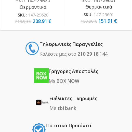
SKU:
147-29601
SKU:
147-29620
Θερμαντικά
Θερμαντικά
SKU:
147-29601
SKU:
147-29620
151.91
€
208.91
€
159.90
€
219.90
€
Τηλεφωνικές Παραγγελίες
Καλέστε μας στο
210 29 18 144
Γρήγορες Αποστολές
Με
BOX NOW
Ευέλικτες Πληρωμές
Με
tbi bank
Ποιοτικά Προϊόντα