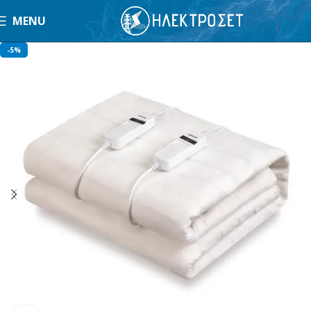
MENU
-5%