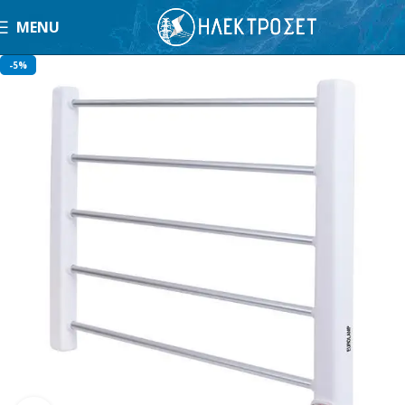
MENU
-5%