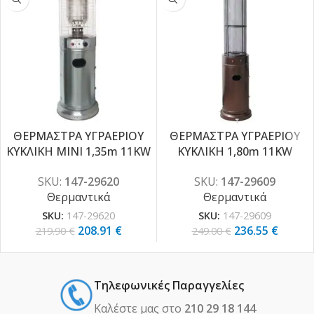
ΘΕΡΜΑΣΤΡΑ ΥΓΡΑΕΡΙΟΥ
ΘΕΡΜΑΣΤΡΑ ΥΓΡΑΕΡΙΟΥ
-5%
-5%
ΚΥΚΛΙΚΗ MINI 1,35m 11KW
ΚΥΚΛΙΚΗ 1,80m 11KW
INOX (stainless steel)
BRONZE
SKU:
147-29620
SKU:
147-29609
Θερμαντικά
Θερμαντικά
SKU:
147-29620
SKU:
147-29609
208.91
€
236.55
€
219.90
€
249.00
€
Τηλεφωνικές Παραγγελίες
Καλέστε μας στο
210 29 18 144