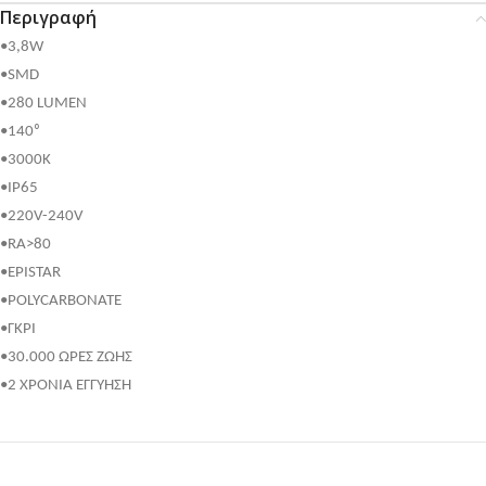
Περιγραφή
•3,8W
•SMD
•280 LUMEN
•140⁰
•3000K
•IP65
•220V-240V
•RA>80
•EPISTAR
•POLYCARBONATE
•ΓΚΡΙ
•30.000 ΩΡΕΣ ΖΩΗΣ
•2 ΧΡΟΝΙΑ ΕΓΓΥΗΣΗ