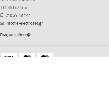
111 46 Γαλάτσι
210 29 18 144
info@e-electroset.gr
Πως να ερθετε
Ωράριο λειτουργίας
Δευτέρα
08:30 – 15:00
Τρίτη
08:30 – 20:30
Τετάρτη
08:30 – 15:00