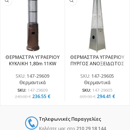
ΘΕΡΜΑΣΤΡΑ ΥΓΡΑΕΡΙΟΥ
ΘΕΡΜΑΣΤΡΑ ΥΓΡΑΕΡΙΟΥ
-5%
-5%
ΚΥΚΛΙΚΗ 1,80m 11KW
ΠΥΡΓΟΣ ΑΝΟΞΕΙΔΩΤΟΣ
BRONZE
13KW
SKU:
147-29609
SKU:
147-29605
Θερμαντικά
Θερμαντικά
SKU:
147-29609
SKU:
147-29605
236.55
€
294.41
€
249.00
€
309.90
€
Τηλεφωνικές Παραγγελίες
Καλέστε μας στο
210 29 18 144