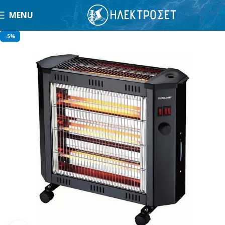
MENU
-5%