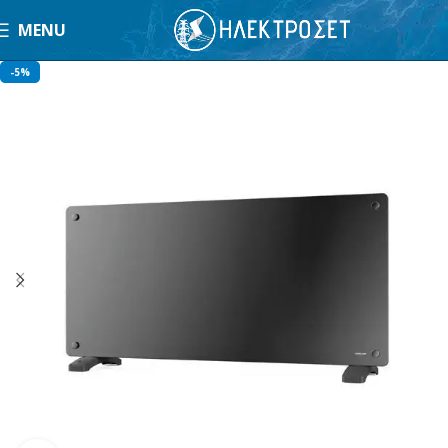
MENU
-5%