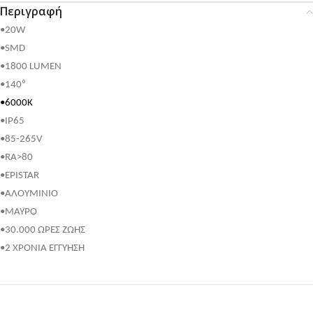
Περιγραφή
•20W
•SMD
•1800 LUMEN
•140⁰
•6000K
•IP65
•85-265V
•RA>80
•EPISTAR
•ΑΛΟΥΜΙΝΙΟ
•ΜΑΥΡΟ
•30.000 ΩΡΕΣ ΖΩΗΣ
•2 ΧΡΟΝΙΑ ΕΓΓΥΗΣΗ