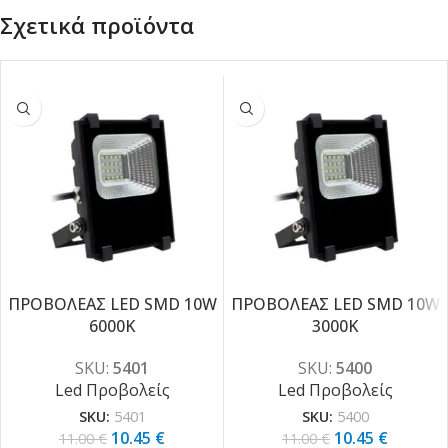
Σχετικά προϊόντα
ΠΡΟΒΟΛΕAΣ LED SMD 10W
ΠΡΟΒΟΛΕAΣ LED SMD 10W
-5%
-5%
6000K
3000K
SKU:
5401
SKU:
5400
Led Προβολείς
Led Προβολείς
SKU:
5401
SKU:
5400
10.45
€
10.45
€
11.00
€
11.00
€