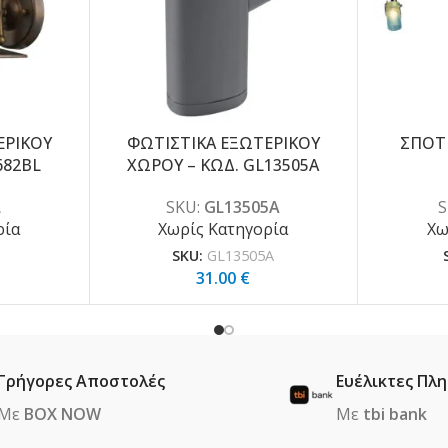
ΕΡΙΚΟΥ
ΦΩΤΙΣΤΙΚΑ ΕΞΩΤΕΡΙΚΟΥ
ΣΠΟΤ
682BL
ΧΩΡΟΥ – ΚΩΔ. GL13505A
L
SKU:
GL13505A
S
ρία
Χωρίς Κατηγορία
Χω
SKU:
GL13505A
31.00
€
Γρήγορες Αποστολές
Ευέλικτες Πλ
Με
BOX NOW
Με
tbi bank