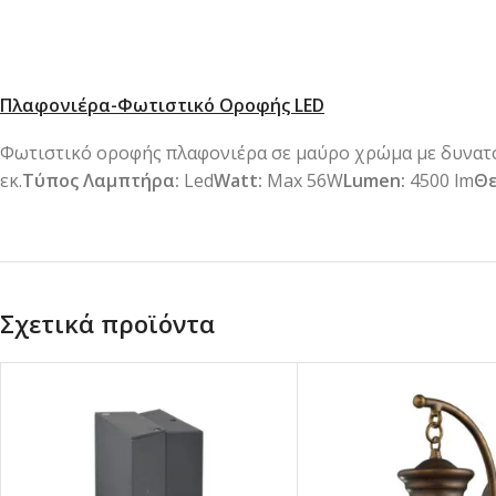
Πλαφονιέρα-Φωτιστικό Οροφής LED
Φωτιστικό οροφής πλαφονιέρα σε μαύρο χρώμα με δυνατό
εκ.
Τύπος Λαμπτήρα:
Led
Watt:
Max 56W
Lumen:
4500 lm
Θε
Σχετικά προϊόντα