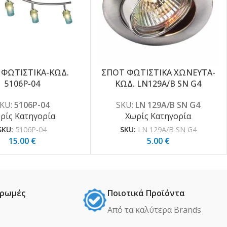
 ΦΩΤΙΣΤΙΚΑ-ΚΩΔ.
ΣΠΟΤ ΦΩΤΙΣΤΙΚΑ ΧΩΝΕΥΤΑ-
5106P-04
ΚΩΔ. LN129A/B SN G4
KU:
5106P-04
SKU:
LN 129A/B SN G4
ρίς Κατηγορία
Χωρίς Κατηγορία
SKU:
5106P-04
SKU:
LN 129A/B SN G4
15.00
€
5.00
€
ηρωμές
Ποιοτικά Προϊόντα
Από τα καλύτερα Βrands