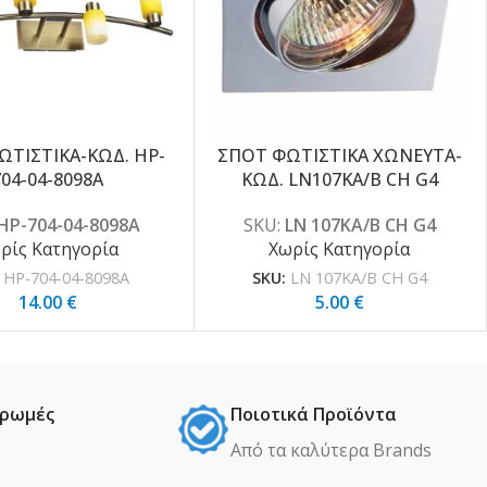
ΩΤΙΣΤΙΚΑ-ΚΩΔ. HP-
ΣΠΟΤ ΦΩΤΙΣΤΙΚΑ ΧΩΝΕΥΤΑ-
704-04-8098A
ΚΩΔ. LN107KA/B CH G4
HP-704-04-8098A
SKU:
LN 107KA/B CH G4
ρίς Κατηγορία
Χωρίς Κατηγορία
:
HP-704-04-8098A
SKU:
LN 107KA/B CH G4
14.00
€
5.00
€
ηρωμές
Ποιοτικά Προϊόντα
Από τα καλύτερα Βrands