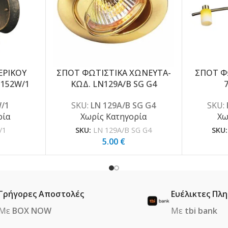
ΕΡΙΚΟΥ
ΣΠΟΤ ΦΩΤΙΣΤΙΚΑ ΧΩΝΕΥΤΑ-
ΣΠΟΤ Φ
1152W/1
ΚΩΔ. LN129A/B SG G4
/1
SKU:
LN 129A/B SG G4
SKU:
ρία
Χωρίς Κατηγορία
Χω
/1
SKU:
LN 129A/B SG G4
SKU
5.00
€
Γρήγορες Αποστολές
Ευέλικτες Πλ
Με
BOX NOW
Με
tbi bank