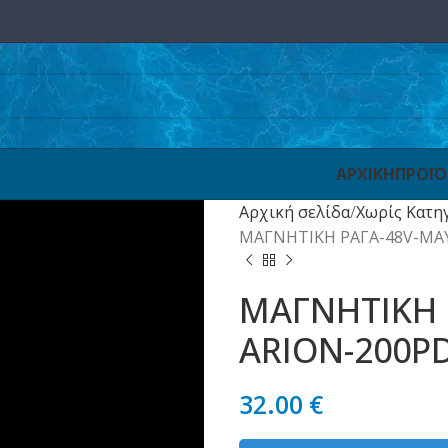
ΑΡΧΙΚΗ
ΠΡΟΪ
Αρχική σελίδα
Χωρίς Κατη
ΜΑΓΝΗΤΙΚΗ ΡΑΓΑ-48V-ΜΑ
ΜΑΓΝΗΤΙΚΗ 
ARION-200P
32.00
€