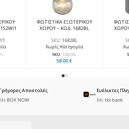
ΕΡΙΚΟΥ
ΦΩΤΙΣΤΙΚΑ ΕΞΩΤΕΡΙΚΟΥ
ΦΩΤΙΣ
1152W/1
ΧΩΡΟΥ – ΚΩΔ. 1682BL
ΧΩΡΟΥ
/1
SKU:
1682BL
S
ρία
Χωρίς Κατηγορία
Χω
/1
SKU:
1682BL
58.00
€
Γρήγορες Αποστολές
Ευέλικτες Πλ
Με
BOX NOW
Με
tbi bank