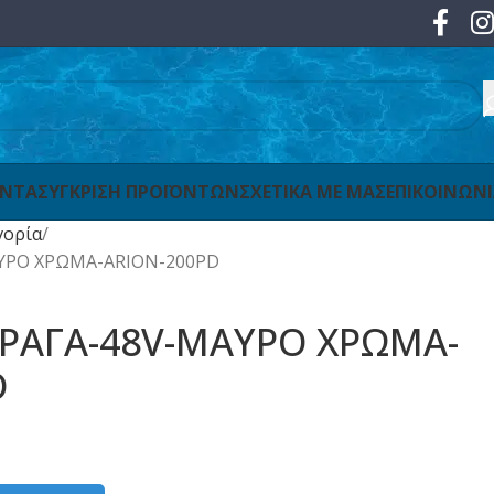
ΟΝΤΑ
ΣΥΓΚΡΙΣΗ ΠΡΟΪΟΝΤΩΝ
ΣΧΕΤΙΚΑ ΜΕ ΜΑΣ
ΕΠΙΚΟΙΝΩΝ
γορία
ΥΡΟ ΧΡΩΜΑ-ARION-200PD
ΡΑΓΑ-48V-ΜΑΥΡΟ ΧΡΩΜΑ-
D