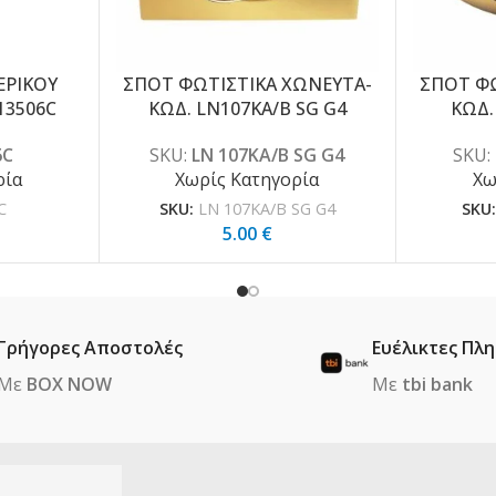
ΕΡΙΚΟΥ
ΣΠΟΤ ΦΩΤΙΣΤΙΚΑ ΧΩΝΕΥΤΑ-
ΣΠΟΤ ΦΩ
13506C
ΚΩΔ. LN107KA/B SG G4
ΚΩΔ.
6C
SKU:
LN 107KA/B SG G4
SKU:
ρία
Χωρίς Κατηγορία
Χω
C
SKU:
LN 107KA/B SG G4
SKU
5.00
€
Γρήγορες Αποστολές
Ευέλικτες Πλ
Με
BOX NOW
Με
tbi bank