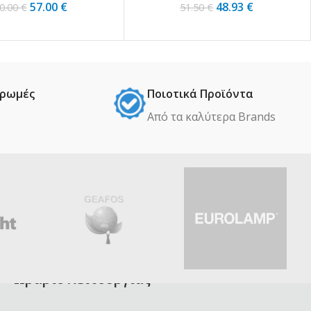
57.00
€
48.93
€
0.00
€
51.50
€
ηρωμές
Ποιοτικά Προϊόντα
Από τα καλύτερα Βrands
Ωράριο λειτουργίας