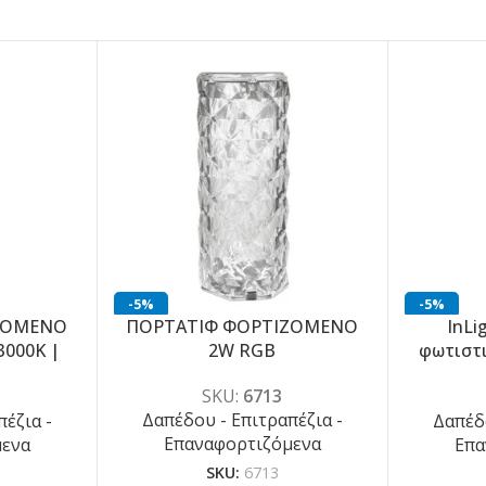
-5%
-5%
ΖΟΜΕΝΟ
ΠΟΡΤΑΤΙΦ ΦΟΡΤΙΖΟΜΕΝΟ
InLi
3000K |
2W RGB
φωτιστι
 ]
λευκή π
SKU:
6713
Δαπέδου - Επιτραπέζια -
έζια -
Δαπέδο
Επαναφορτιζόμενα
μενα
Επα
SKU:
6713