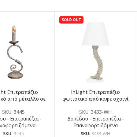
SOLD OUT
ght Επιτραπέζιο
InLight Επιτραπέζιο
-5%
κό από μέταλλο σε
φωτιστικό από καφέ σχοινί
ατίνα 1XE14 D:37cm
και υφασμάτινο καπέλο
SKU:
3445
SKU:
3433-WH
(3445)
1XE27 D:50cm (3433-WH)
υ - Επιτραπέζια -
Δαπέδου - Επιτραπέζια -
ναφορτιζόμενα
Επαναφορτιζόμενα
SKU:
3445
SKU:
3433-WH