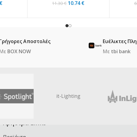
10.74
€
€
11.30
€
6
Γρήγορες Αποστολές
Ευέλικτες Πλ
Με
BOX NOW
Με
tbi bank
it-Lighting
Χρήσιμα Links