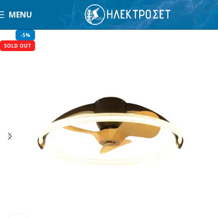
MENU
-5%
SOLD OUT