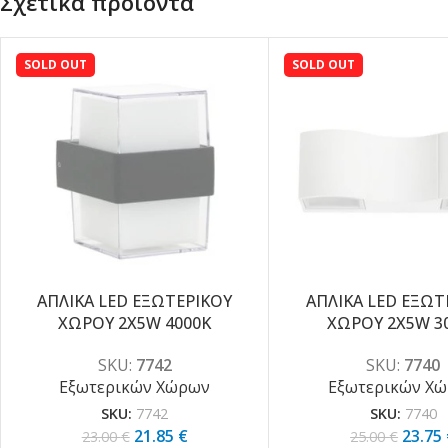
Σχετικά προϊόντα
SOLD OUT
SOLD OUT
ΑΠΛΙΚΑ LED ΕΞΩΤΕΡΙΚΟΥ
ΑΠΛΙΚΑ LED ΕΞΩΤ
-5%
-5%
ΧΩΡΟΥ 2X5W 4000K
ΧΩΡΟΥ 2X5W 3
SKU:
7742
SKU:
7740
Εξωτερικών Χώρων
Εξωτερικών Χ
SKU:
7742
SKU:
7740
21.85
€
23.75
23.00
€
25.00
€