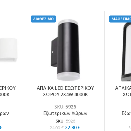
ΔΙΑΘΕΣΙΜΟ
ΔΙΑΘΕΣΙΜ
ΕΡΙΚΟΥ
ΑΠΛΙΚΑ LED ΕΞΩΤΕΡΙΚΟΥ
ΑΠΛΙΚ
-5%
-5%
000K
ΧΩΡΟΥ 2X4W 4000K
ΧΩ
SKU:
5926
ώρων
Εξωτερικών Χώρων
Εξω
SKU:
5926
€
22.80
€
24.00
€
3