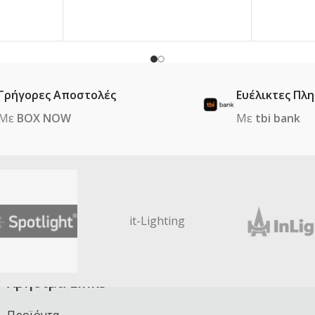
Γρήγορες Αποστολές
Ευέλικτες Πλ
Με
BOX NOW
Με
tbi bank
it-Lighting
Χρήσιμα Links