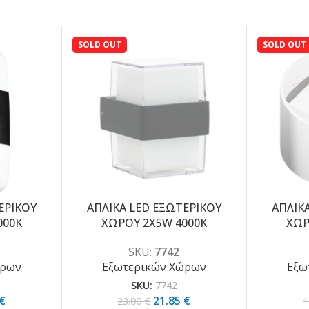
SOLD OUT
SOLD OUT
ΕΡΙΚΟΥ
ΑΠΛΙΚΑ LED ΕΞΩΤΕΡΙΚΟΥ
ΑΠΛΙΚ
-5%
-5%
000K
ΧΩΡΟΥ 2X5W 4000K
ΧΩΡ
SKU:
7742
ώρων
Εξωτερικών Χώρων
Εξω
SKU:
7742
€
21.85
€
23.00
€
1