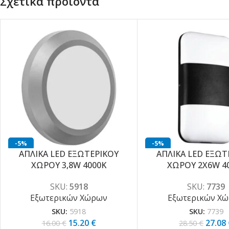
Σχετικά προϊόντα
-5%
-5%
ΑΠΛΙΚΑ LED ΕΞΩΤΕΡΙΚΟΥ
ΑΠΛΙΚΑ LED ΕΞΩΤ
ΧΩΡΟΥ 3,8W 4000K
ΧΩΡΟΥ 2X6W 4
SKU:
5918
SKU:
7739
Εξωτερικών Χώρων
Εξωτερικών Χ
SKU:
5918
SKU:
7739
15.20
€
27.08
16.00
€
28.50
€