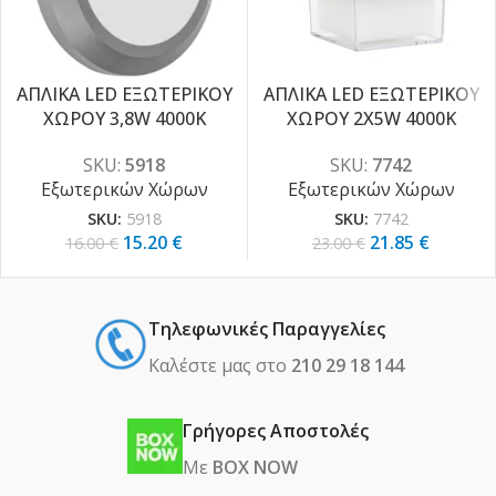
ΑΠΛΙΚΑ LED ΕΞΩΤΕΡΙΚΟΥ
ΑΠΛΙΚΑ LED ΕΞΩΤΕΡΙΚΟΥ
-5%
ΧΩΡΟΥ 3,8W 4000K
ΧΩΡΟΥ 2X5W 4000K
-5%
SKU:
5918
SKU:
7742
Εξωτερικών Χώρων
Εξωτερικών Χώρων
SKU:
5918
SKU:
7742
15.20
€
21.85
€
16.00
€
23.00
€
Τηλεφωνικές Παραγγελίες
Καλέστε μας στο
210 29 18 144
Γρήγορες Αποστολές
Με
BOX NOW