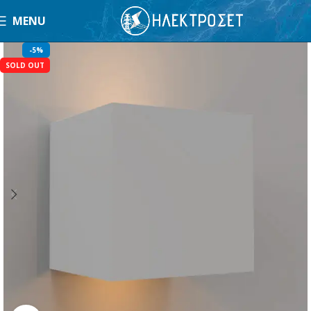
MENU
-5%
SOLD OUT