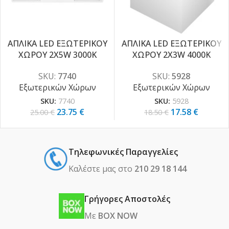
ΑΠΛΙΚΑ LED ΕΞΩΤΕΡΙΚΟΥ
ΑΠΛΙΚΑ LED ΕΞΩΤΕΡΙΚΟΥ
ΧΩΡΟΥ 2X5W 3000K
ΧΩΡΟΥ 2X3W 4000K
-5%
-5%
SKU:
7740
SKU:
5928
Εξωτερικών Χώρων
Εξωτερικών Χώρων
SKU:
7740
SKU:
5928
23.75
€
17.58
€
25.00
€
18.50
€
Τηλεφωνικές Παραγγελίες
Καλέστε μας στο
210 29 18 144
Γρήγορες Αποστολές
Με
BOX NOW