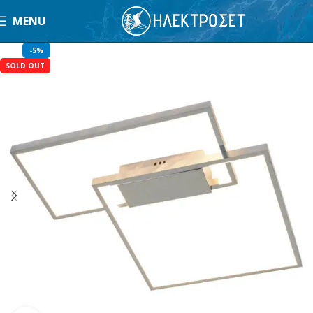
MENU
-5%
SOLD OUT