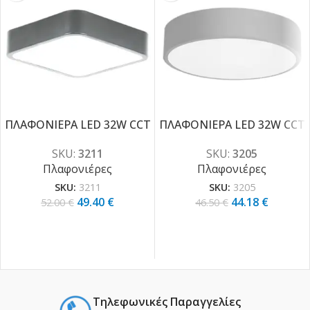
ΠΛΑΦΟΝΙΕΡΑ LED 32W CCT
ΠΛΑΦΟΝΙΕΡΑ LED 32W CCT
-5%
-5%
SKU:
3211
SKU:
3205
Πλαφονιέρες
Πλαφονιέρες
SKU:
3211
SKU:
3205
49.40
€
44.18
€
52.00
€
46.50
€
Τηλεφωνικές Παραγγελίες