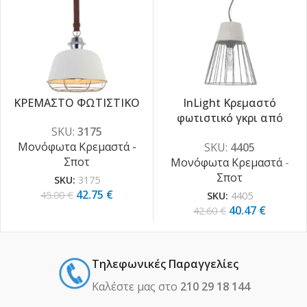
ΚΡΕΜΑΣΤΟ ΦΩΤΙΣΤΙΚΟ
InLight Κρεμαστό
φωτιστικό γκρι από
-5%
-5%
SKU:
3175
τσιμέντο και μαύρο
Μονόφωτα Κρεμαστά -
SKU:
4405
μέταλλο 1XE27 D:25cm
Σποτ
Μονόφωτα Κρεμαστά -
(4405)
Σποτ
SKU:
3175
42.75
€
45.00
€
SKU:
4405
40.47
€
42.60
€
Τηλεφωνικές Παραγγελίες
Καλέστε μας στο
210 29 18 144