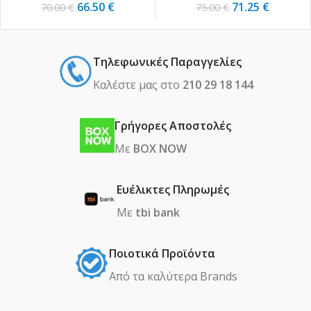
66.50
€
71.25
€
70.00
€
75.00
€
Τηλεφωνικές Παραγγελίες
Καλέστε μας στο
210 29 18 144
Γρήγορες Αποστολές
Με
BOX NOW
Ευέλικτες Πληρωμές
Με
tbi bank
Ποιοτικά Προϊόντα
Από τα καλύτερα Βrands