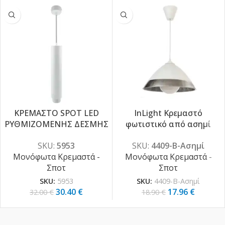
ΚΡΕΜΑΣΤΟ SPOT LED
InLight Κρεμαστό
-5%
-5%
ΡΥΘΜΙΖΟΜΕΝΗΣ ΔΕΣΜΗΣ
φωτιστικό από ασημί
15W 3000K
γυαλί 1XE27 D:30cm (4409-
SKU:
5953
SKU:
4409-Β-Ασημί
Β-Ασημί)
Μονόφωτα Κρεμαστά -
Μονόφωτα Κρεμαστά -
Σποτ
Σποτ
SKU:
5953
SKU:
4409-Β-Ασημί
30.40
€
17.96
€
32.00
€
18.90
€