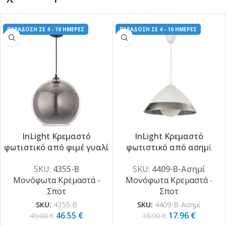
ΠΑΡΑΔΟΣΗ ΣΕ 4 - 10 ΗΜΕΡΕΣ
ΠΑΡΑΔΟΣΗ ΣΕ 4 - 10 ΗΜΕΡΕΣ
InLight Κρεμαστό
InLight Κρεμαστό
φωτιστικό από φιμέ γυαλί
φωτιστικό από ασημί
-5%
-5%
1XE27 D:25cm (4355-Β)
γυαλί 1XE27 D:30cm (4409-
SKU:
4355-Β
SKU:
4409-Β-Ασημί
Β-Ασημί)
Μονόφωτα Κρεμαστά -
Μονόφωτα Κρεμαστά -
Σποτ
Σποτ
SKU:
4355-Β
SKU:
4409-Β-Ασημί
46.55
€
17.96
€
49.00
€
18.90
€