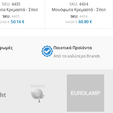
SKU:
4435
SKU:
4434
α Κρεμαστά - Σποτ
Μονόφωτα Κρεμαστά - Σποτ
SKU:
4435
SKU:
4434
50.16
€
60.80
€
2.80
€
64.00
€
ηρωμές
Ποιοτικά Προϊόντα
Από τα καλύτερα Βrands