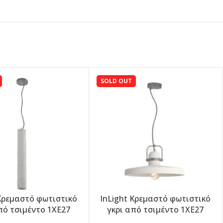
SOLD OUT
 Κρεμαστό φωτιστικό
InLight Κρεμαστό φωτιστικό
-5%
πό τσιμέντο 1XE27
γκρι από τσιμέντο 1XE27
D:7cm (4435)
D:40cm (4434)