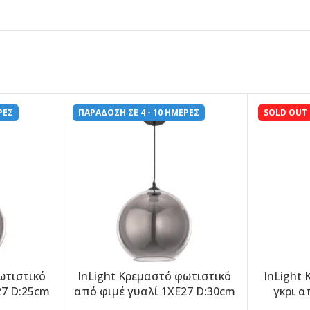
ΡΕΣ
ΠΑΡΑΔΟΣΗ ΣΕ 4 - 10 ΗΜΕΡΕΣ
SOLD OUT
ωτιστικό
InLight Κρεμαστό φωτιστικό
InLight
-5%
-5%
27 D:25cm
από φιμέ γυαλί 1XE27 D:30cm
γκρι α
(4355-Α)